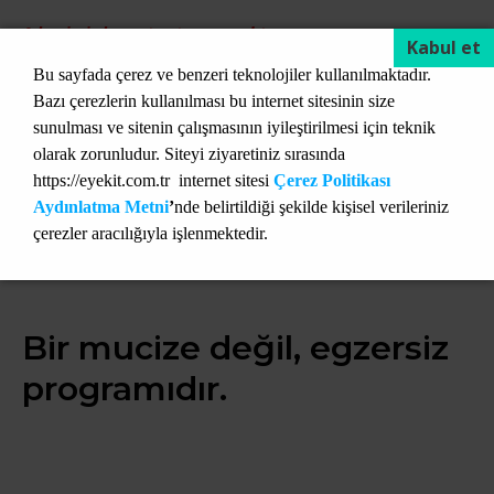
Adresimizden set satışımız yoktur.
Bize ulaşmak ve doğrudan soru sormak isterseniz:
Bu sayfada çerez ve benzeri teknolojiler kullanılmaktadır.
Bazı çerezlerin kullanılması bu internet sitesinin size
Telefon:
+90 533 513 15 88
sunulması ve sitenin çalışmasının iyileştirilmesi için teknik
olarak zorunludur. Siteyi ziyaretiniz sırasında
info@eyekit.com.tr
https://eyekit.com.tr internet sitesi
Çerez Politikası
Aydınlatma Metni
’
nde belirtildiği şekilde kişisel verileriniz
çerezler aracılığıyla işlenmektedir.
Bir mucize değil, egzersiz
programıdır.