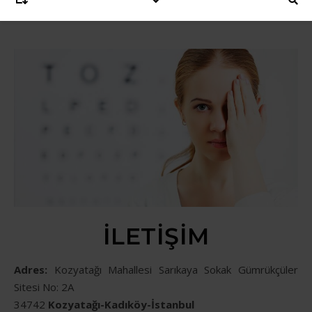
İLETIŞIM
Adres:
Kozyatağı Mahallesi Sarıkaya Sokak Gümrükçüler
Sitesi No: 2A
34742
Kozyatağı-Kadıköy-İstanbul