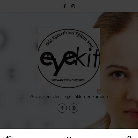
Göz egzersizleri ile gözlüklerden kurtulun