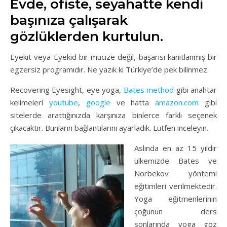
Evde, ofiste, seyahatte kendi
başınıza çalışarak
gözlüklerden kurtulun.
Eyekit veya Eyekid bir mucize değil, başarısı kanıtlanmış bir
egzersiz programıdır. Ne yazık ki Türkiye’de pek bilinmez.
Recovering Eyesight, eye yoga,
Bates method
gibi anahtar
kelimeleri
youtube
,
google
ve hatta
amazon.com
gibi
sitelerde arattığınızda karşınıza binlerce farklı seçenek
çıkacaktır. Bunların bağlantılarını ayarladık. Lütfen inceleyin.
Aslında en az 15 yıld
ır
ülkemizde Bates ve
Norbekov yöntemi
eğitimleri verilmektedir.
Yoga eğitmenlerinin
çoğunun ders
sonlarında yoga göz