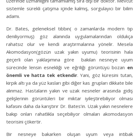
üzerinde uzmanlığını tamamlamış sıra dışı bir doktor. Mevcut
sistemle sürekli çatışma içinde kalmış, sorgulayıcı bir bilim
adamı.
Dr. Bates, geleneksel tıbbın( o zamanlarda modern tıp
deniliyormuş) göz alanında uygulamalarından oldukça
rahatsız olur ve kendi araştırmalarına yönelir. Mesela
Akomodasyon(gözün uzak yakın uyumu) teorisinin hala
geçerli olan yaklaşımına göre bakılan nesneye uyum
sürecinde lensin esnekliği ve eğriliği görüntüyü bozan
en
önemli ve hatta tek etkendir
. Yani, göz küresini tutan,
kirpik altı ya da yüz kasları gibi diğer kas grupları dikkate bile
alınmaz. Hastaların yakın ve uzak nesneler arasında gidiş
gelişlerinin görüntüleri bir miktar iyileştirebiliyor olması
kafasını daha da karıştırır Dr. Bates’in. Uzak yakın nesnelere
bakıp onları rahatlıkla seçebiliyor olmaları akomodasyon
teorisini çökertir.
Bir nesneye bakarken oluşan uyum veya intibak