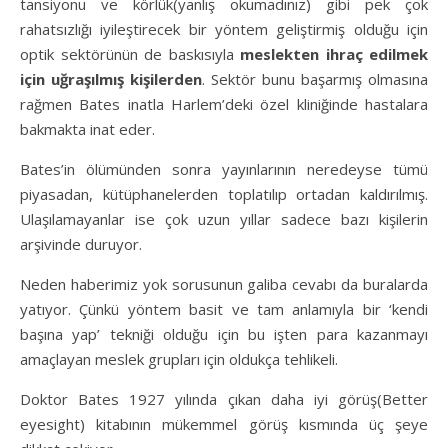
tansiyonu ve körlük(yanlış okumadınız) gibi pek çok
rahatsızlığı iyileştirecek bir yöntem geliştirmiş olduğu için
optik sektörünün de baskısıyla
meslekten ihraç edilmek
için uğraşılmış kişilerden
. Sektör bunu başarmış olmasına
rağmen Bates inatla Harlem’deki özel kliniğinde hastalara
bakmakta inat eder.
Bates’in ölümünden sonra yayınlarının neredeyse tümü
piyasadan, kütüphanelerden toplatılıp ortadan kaldırılmış.
Ulaşılamayanlar ise çok uzun yıllar sadece bazı kişilerin
arşivinde duruyor.
Neden haberimiz yok sorusunun galiba cevabı da buralarda
yatıyor. Çünkü yöntem basit ve tam anlamıyla bir ‘kendi
başına yap’ tekniği olduğu için bu işten para kazanmayı
amaçlayan meslek grupları için oldukça tehlikeli.
Doktor Bates 1927 yılında çıkan daha iyi görüş(Better
eyesight) kitabının mükemmel görüş kısmında üç şeye