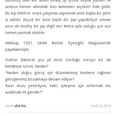
düzelmiş olan kör adam birkaç ay içinde büyük yazıları ve
onların hemen altındaki bazı kelimeleri seçebilir hale geldi.
Bu kişi Edith’in ısrarlı çalışması sayesinde artık başka bir şehir
iş sahibi. Küçük bir kızın böyle bir şeyi yapabiliyor olması
sizce de müthiş bir şey değil mi? Bence öyle olduğu için size
hemen yazmak istedim.
Mektup 1921 tarihli Better Eyesight Magazine’de
yayınlanmıştır.
Doktor Bates’in yüz yıl önce sorduğu soruyu siz de
kendinize sorun: Neden?
“Neden doğru görüş için düzenlenmiş lenslere rağmen
görüşlerimiz bozulmaya devam ediyor?
İlacın dozu yeterliyse, kalıcı iyileşme için arttırmak mı,
azaltmak mı gerekir?”
Yazar
ufuk Koç
Ocak 14, 2018