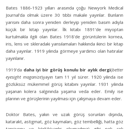
Bates 1886-1923 yılları arasında çoğu Newyork Medical
Journal’da olmak üzere 30 tıbbi makale yayınlar. Bunların
yarısını daha sonra yeniden derleyip yeniden basım adıyla
küçük bir kitap yayınlar. İlk kitabı 1891’de miyoptan
kurtulmakla ilgili olan Bates 1918’de görüntülerin kornea,
iris, lens ve skleradaki yansılamaları hakkında ikinci bir kitap
daha yayınlar. 1919 yılında görmeye yardımcı olan hatıralar
yayınlanır.
1919’da
daha iyi bir görüş konulu bir aylık dergi
(
better
eyesight maganize
)yayın tam 11 yıl sürer. 1920 yılında ise
gözlüksüz mükemmel görüş kitabını yayınlar. 1931 yılında
yaşanan kolera salgınında yaşama veda eder. Emily ise
plarının ve görüşlerinin yayılması için çalışmaya devam eder.
Doktor Bates, yakın ve uzak görüş sorunları dışında,
katarakt, astigmat, göz kaymaları, göz tembelliği, hatta göz
tansiyonu ve körlük(yanlış okumadınız) gibi pek çok