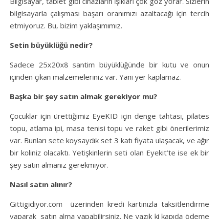
Bilgisayar, tablet gibi cihazların ışıkları çok göz yorar. Sizlerin
bilgisayarla çalışması başarı oranımızı azaltacağı için tercih
etmiyoruz. Bu, bizim yaklaşımımız.
Setin büyüklüğü nedir?
Sadece 25x20x8 santim büyüklüğünde bir kutu ve onun
içinden çıkan malzemeleriniz var. Yani yer kaplamaz.
Başka bir şey satın almak gerekiyor mu?
Çocuklar için ürettiğimiz EyeKID için denge tahtası, pilates
topu, atlama ipi, masa tenisi topu ve raket gibi önerilerimiz
var. Bunları sete koysaydık set 3 katı fiyata ulaşacak, ve ağır
bir koliniz olacaktı. Yetişkinlerin seti olan Eyekit’te ise ek bir
şey satın almanız gerekmiyor.
Nasıl satın alınır?
Gittigidiyor.com üzerinden kredi kartınızla taksitlendirme
yaparak satın alma yapabilirsiniz. Ne yazık ki kapıda ödeme