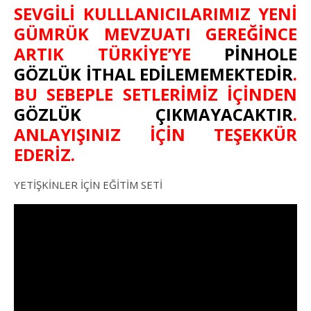
SEVGİLİ KULLLANICILARIMIZ YENİ
GÜMRÜK MEVZUATI GEREĞİNCE
ARTIK TÜRKİYE’YE
PİNHOLE
GÖZLÜK İTHAL EDİLEMEMEKTEDİR
.
BU SEBEPLE SETLERİMİZ İÇİNDEN
GÖZLÜK ÇIKMAYACAKTIR
.
ANLAYIŞINIZ İÇİN TEŞEKKÜR
EDERİZ.
YETİŞKİNLER İÇİN EĞİTİM SETİ