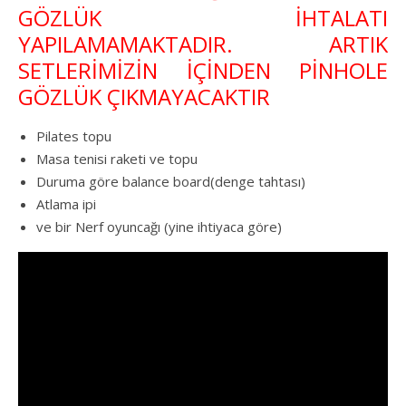
GÖZLÜK İHTALATI
YAPILAMAMAKTADIR. ARTIK
SETLERİMİZİN İÇİNDEN PİNHOLE
GÖZLÜK ÇIKMAYACAKTIR
Pilates topu
Masa tenisi raketi ve topu
Duruma göre balance board(denge tahtası)
Atlama ipi
ve bir Nerf oyuncağı (yine ihtiyaca göre)