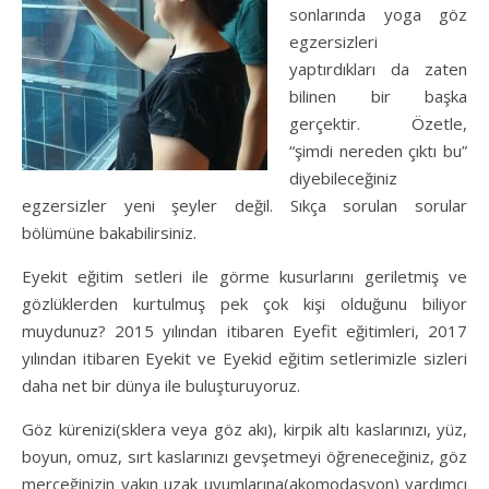
sonlarında yoga göz
egzersizleri
yaptırdıkları da zaten
bilinen bir başka
gerçektir. Özetle,
“şimdi nereden çıktı bu”
diyebileceğiniz
egzersizler yeni şeyler değil. Sıkça sorulan sorular
bölümüne bakabilirsiniz.
Eyekit eğitim setleri ile görme kusurlarını geriletmiş ve
gözlüklerden kurtulmuş pek çok kişi olduğunu biliyor
muydunuz? 2015 yılından itibaren Eyefit eğitimleri, 2017
yılından itibaren Eyekit ve Eyekid eğitim setlerimizle sizleri
daha net bir dünya ile buluşturuyoruz.
Göz kürenizi(sklera veya göz akı), kirpik altı kaslarınızı, yüz,
boyun, omuz, sırt kaslarınızı gevşetmeyi öğreneceğiniz, göz
merceğinizin yakın uzak uyumlarına(akomodasyon) yardımcı