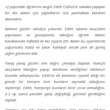
12 yaşındaki öğrencim sevgili Edith Collins’in sokakta yaşayan
bir kör adam için yaptıklarını size yazmaktan kendimi
alamadım.
Adamın gözleri oldukça çukurdu. Edith adama avuçlama
yapmasını ve güneşlenme tekniğini öğretti. Adamı
barakasında haftada iki kez ziyaret etti. Adam bu ziyaretlerde
çoğunlukla hasta ve yatar haldeydi ancak yine de güneş
ışığını gözlerine aldı.
Yavaş yavaş gözleri öne doğru çıkmaya başladı. İnançla
avuçlama tekniğini yapıp, kendisine verdiğimiz tablonun
önünde sallanıyordu. Edith’in de kendisini ziyaret ettiği bir
günde bir hemşire tüm bunların saçmalık olduğunu
söylemişti. Edith, hemşireye bunların birer zırva olmadığını,
2-3 ay sonra yeniden gelip değişikliği görmesi gerektiğini
söyledi.
Temmuz ayı gibi bana anlattığına göre görüşü oldukça