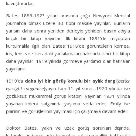
kavuştururlar.
Bates 1886-1923 yılları arasında çoğu Newyork Medical
Journal’da olmak üzere 30 tıbbi makale yayınlar. Bunların
yarısını daha sonra yeniden derleyip yeniden basım adıyla
küçük bir kitap yayınlar. İlk kitabı 1891’de miyoptan
kurtulmakla ilgili olan Bates 1918’de görüntülerin kornea,
iris, lens ve skleradaki yansılamaları hakkında ikinci bir kitap
daha yayınlar. 1919 yılında görmeye yardımcı olan hatıralar
yayınlanır.
1919’da
daha iyi bir görüş konulu bir aylık dergi
(
better
eyesight maganize
)yayın tam 11 yıl sürer. 1920 yılında ise
gözlüksüz mükemmel görüş kitabını yayınlar. 1931 yılında
yaşanan kolera salgınında yaşama veda eder. Emily ise
plarının ve görüşlerinin yayılması için çalışmaya devam eder.
Doktor Bates, yakın ve uzak görüş sorunları dışında,
katarakt, astigmat, göz kaymaları, göz tembelliği, hatta göz