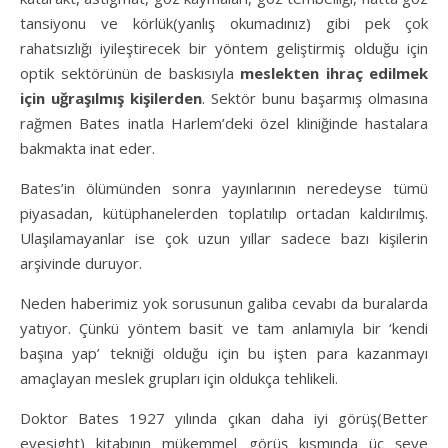
tansiyonu ve körlük(yanlış okumadınız) gibi pek çok
rahatsızlığı iyileştirecek bir yöntem geliştirmiş olduğu için
optik sektörünün de baskısıyla
meslekten ihraç edilmek
için uğraşılmış kişilerden
. Sektör bunu başarmış olmasına
rağmen Bates inatla Harlem’deki özel kliniğinde hastalara
bakmakta inat eder.
Bates’in ölümünden sonra yayınlarının neredeyse tümü
piyasadan, kütüphanelerden toplatılıp ortadan kaldırılmış.
Ulaşılamayanlar ise çok uzun yıllar sadece bazı kişilerin
arşivinde duruyor.
Neden haberimiz yok sorusunun galiba cevabı da buralarda
yatıyor. Çünkü yöntem basit ve tam anlamıyla bir ‘kendi
başına yap’ tekniği olduğu için bu işten para kazanmayı
amaçlayan meslek grupları için oldukça tehlikeli.
Doktor Bates 1927 yılında çıkan daha iyi görüş(Better
eyesight) kitabının mükemmel görüş kısmında üç şeye