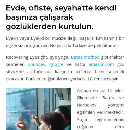
Evde, ofiste, seyahatte kendi
başınıza çalışarak
gözlüklerden kurtulun.
Eyekit veya Eyekid bir mucize değil, başarısı kanıtlanmış bir
egzersiz programıdır. Ne yazık ki Türkiye’de pek bilinmez.
Recovering Eyesight, eye yoga,
Bates method
gibi anahtar
kelimeleri
youtube
,
google
ve hatta
amazon.com
gibi
sitelerde arattığınızda karşınıza binlerce farklı seçenek
çıkacaktır. Bunların bağlantılarını ayarladık. Lütfen inceleyin.
Aslında en az 15 yıld
ır
ülkemizde Bates ve
Norbekov yöntemi
eğitimleri verilmektedir.
Yoga eğitmenlerinin
çoğunun ders